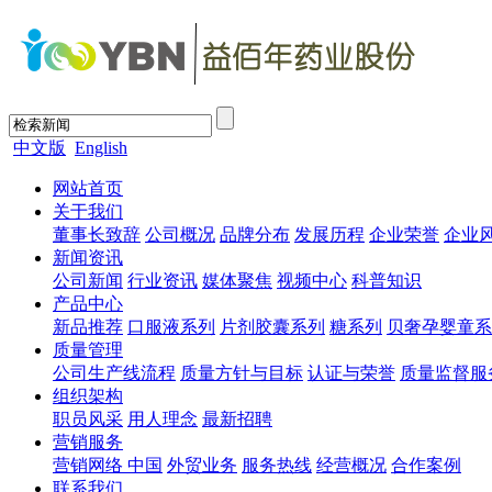
中文版
English
网站首页
关于我们
董事长致辞
公司概况
品牌分布
发展历程
企业荣誉
企业
新闻资讯
公司新闻
行业资讯
媒体聚焦
视频中心
科普知识
产品中心
新品推荐
口服液系列
片剂胶囊系列
糖系列
贝奢孕婴童系
质量管理
公司生产线流程
质量方针与目标
认证与荣誉
质量监督服
组织架构
职员风采
用人理念
最新招聘
营销服务
营销网络 中国
外贸业务
服务热线
经营概况
合作案例
联系我们