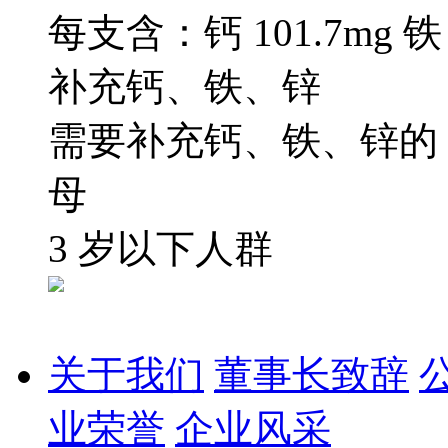
每支含：钙 101.7mg 铁 1
补充钙、铁、锌
需要补充钙、铁、锌的 
母
3 岁以下人群
关于我们
董事长致辞
业荣誉
企业风采