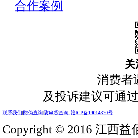
合作案例
关
消费者
及投诉建议可通
联系我们
|
防伪查询
|
防串货查询
|
赣ICP备19014870号
Copyright © 2016