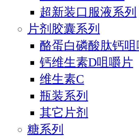
超新装口服液系列
片剂胶囊系列
酪蛋白磷酸肽钙咀
钙维生素D咀嚼片
维生素C
瓶装系列
其它片剂
糖系列